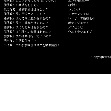
脂肪吸引とエステってどっちがいいの？
エンダモロジー
脂肪吸引の経過をおしえて！
超音波
気になる！脂肪吸引はばれない？
シリンジ
脂肪吸引後の圧迫ケアって何？
ミケランジェロ
脂肪吸引後って内出血がおきるの？
レーザーで脂肪吸引
脂肪吸引後って腫れたりするの？
ボディジェット
脂肪吸引後にたるみはおきるの？
メソセラピー
脂肪吸引は生理への影響はあるの？
ウルトラシェイプ
脂肪吸引後の運動は行っていいの？
切らない脂肪吸引って？
ベイザーでの脂肪吸引リスクを徹底解説！
Copyright 