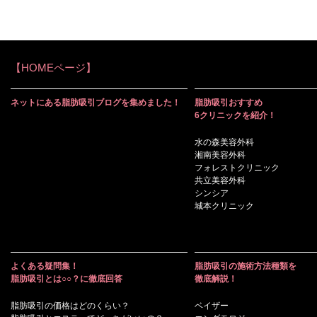
【HOMEページ】
ネットにある脂肪吸引ブログを集めました！
脂肪吸引おすすめ
6クリニックを紹介！
水の森美容外科
湘南美容外科
フォレストクリニック
共立美容外科
シンシア
城本クリニック
よくある疑問集！
脂肪吸引の施術方法種類を
脂肪吸引とは○○？に徹底回答
徹底解説！
脂肪吸引の価格はどのくらい？
ベイザー