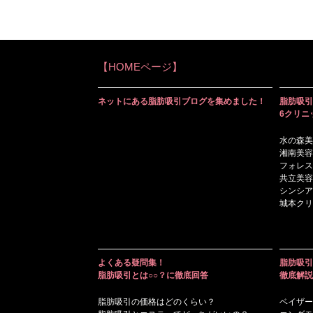
【HOMEページ】
ネットにある脂肪吸引ブログを集めました！
脂肪吸引
6クリニ
水の森美
湘南美容
フォレス
共立美容
シンシア
城本クリ
よくある疑問集！
脂肪吸引
脂肪吸引とは○○？に徹底回答
徹底解説
脂肪吸引の価格はどのくらい？
ベイザー