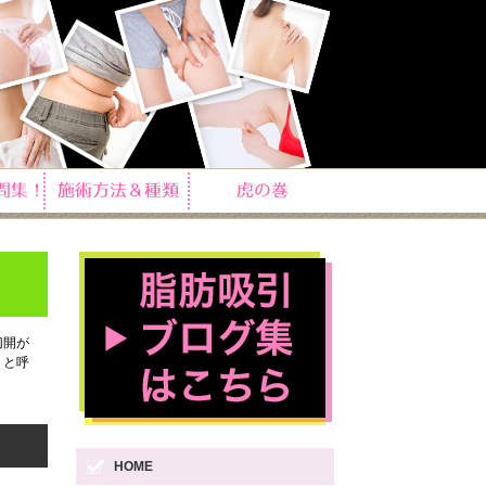
切開が
」と呼
HOME