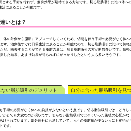
要とする手術を行わず、痩身効果が期待できる方法です。切る脂肪吸引に比べ体へ
生活に戻ることが可能です。
違いとは？
、体の外側から脂肪にアプローチしていくため、切開を伴う手術の必要がなく体へ
ます。治療後すぐに日常生活に戻ることが可能なので、切る脂肪吸引に比べて気軽
ただ、除去することができる脂肪の量は、切る脂肪吸引の方が断然多いです。気軽
択した結果、あまり効果が得られずにがっかりしたという人も多いそうです。
らない脂肪吸引のデメリット
自分に合った脂肪吸引を見
も手術の必要がなく体への負担が少ないという点です。切る脂肪吸引では、どうし
アがとても大変なのが現状です。切らない脂肪吸引ではそういった術後の心配がな
あげられています。部分痩せにも適していて、元々の脂肪量が少ない人にも施術が
トです。