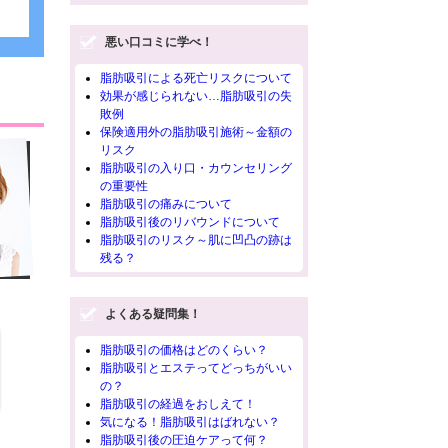
悪い口コミに学べ！
脂肪吸引による死亡リスクについて
効果が感じられない…脂肪吸引の失
敗例
保険適用外の脂肪吸引施術～金額の
リスク
脂肪吸引の入り口・カウンセリング
の重要性
脂肪吸引の痛みについて
脂肪吸引後のリバウンドについて
脂肪吸引のリスク～肌に凹凸の跡は
残る？
よくある疑問集！
脂肪吸引の価格はどのくらい？
脂肪吸引とエステってどっちがいい
の？
脂肪吸引の経過をおしえて！
気になる！脂肪吸引はばれない？
脂肪吸引後の圧迫ケアって何？