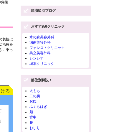
の負担
脂肪吸引ブログ
おすすめ6クリニック
水の森美容外科
の負担は
湘南美容外科
に治療を
フォレストクリニック
さに乗っ
共立美容外科
シンシア
城本クリニック
部位別解説！
つける
太もも
二の腕
お腹
ふくらはぎ
て
頬
背中
可
腰
おしり