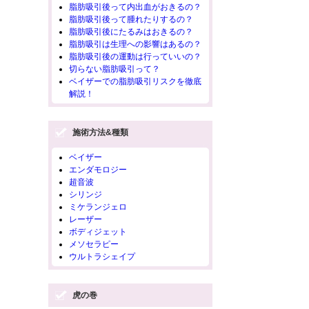
脂肪吸引後って内出血がおきるの？
脂肪吸引後って腫れたりするの？
脂肪吸引後にたるみはおきるの？
脂肪吸引は生理への影響はあるの？
脂肪吸引後の運動は行っていいの？
切らない脂肪吸引って？
ベイザーでの脂肪吸引リスクを徹底
解説！
施術方法&種類
ベイザー
エンダモロジー
超音波
シリンジ
ミケランジェロ
レーザー
ボディジェット
メソセラピー
ウルトラシェイプ
虎の巻