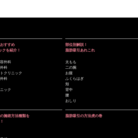
おすすめ
部位別解説！
ックを紹介！
脂肪吸引あれこれ
容外科
太もも
外科
二の腕
トクリニック
お腹
外科
ふくらはぎ
頬
ニック
背中
腰
おしり
の施術方法種類を
脂肪吸引の方法虎の巻
！