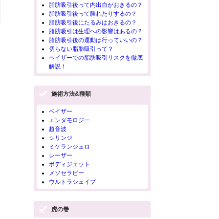
脂肪吸引後って内出血がおきるの？
脂肪吸引後って腫れたりするの？
脂肪吸引後にたるみはおきるの？
脂肪吸引は生理への影響はあるの？
脂肪吸引後の運動は行っていいの？
切らない脂肪吸引って？
ベイザーでの脂肪吸引リスクを徹底
解説！
施術方法&種類
ベイザー
エンダモロジー
超音波
シリンジ
ミケランジェロ
レーザー
ボディジェット
メソセラピー
ウルトラシェイプ
虎の巻