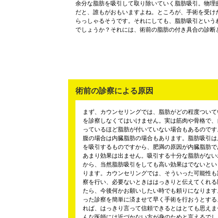
余分な脂肪を吸引して取り除いていく脂肪吸引。物理
だと、誰もがおもいますよね。ところが、手術を受け
らっしゃるそうです。それにしても、脂肪吸引という
でしょうか？それには、術前の脂肪の付き具合の診断
術前の診察による原因
まず、カウンセリングでは、脂肪がどの程度ついて
を診察しなくてはいけません。実は筋肉や骨格で、
っているほど脂肪が付いていない場合もあるのです
腹の場合は内臓脂肪の場合もあります。脂肪吸引は
を吸引するものですから、肥満の原因が内臓脂肪で
あまり効果は出ません。吸引する十分な脂肪がない
から、当然脂肪吸引をしても高い効果はでないとい
ります。カウンセリングでは、そういった可能性も
察を行い、必要ないときははっきりと伝えてくれる
たら、今後何かお願いしたい時でも頼りになります
った診察を簡単に済ませて早く手術を行おうとする
れば、はっきり言って信頼できるとはとても思えま
んな医師には近づかない方が身のためと言えるでし