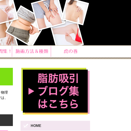
。物理
では、
HOME