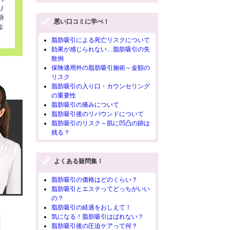
リ
訴
悪い口コミに学べ！
よ
脂肪吸引による死亡リスクについて
効果が感じられない…脂肪吸引の失
敗例
保険適用外の脂肪吸引施術～金額の
リスク
脂肪吸引の入り口・カウンセリング
の重要性
脂肪吸引の痛みについて
脂肪吸引後のリバウンドについて
脂肪吸引のリスク～肌に凹凸の跡は
残る？
よくある疑問集！
脂肪吸引の価格はどのくらい？
脂肪吸引とエステってどっちがいい
の？
脂肪吸引の経過をおしえて！
気になる！脂肪吸引はばれない？
脂肪吸引後の圧迫ケアって何？