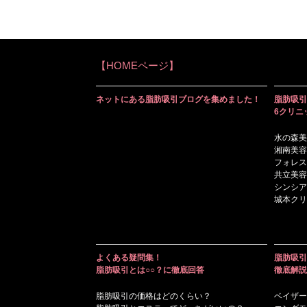
【HOMEページ】
ネットにある脂肪吸引ブログを集めました！
脂肪吸引
6クリニ
水の森美
湘南美容
フォレス
共立美容
シンシア
城本クリ
よくある疑問集！
脂肪吸引
脂肪吸引とは○○？に徹底回答
徹底解説
脂肪吸引の価格はどのくらい？
ベイザー