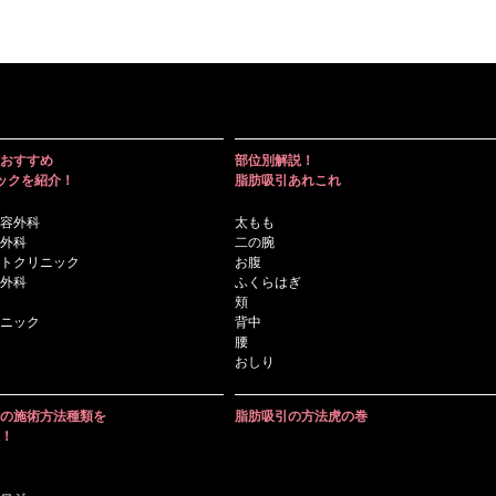
おすすめ
部位別解説！
ックを紹介！
脂肪吸引あれこれ
容外科
太もも
外科
二の腕
トクリニック
お腹
外科
ふくらはぎ
頬
ニック
背中
腰
おしり
の施術方法種類を
脂肪吸引の方法虎の巻
！