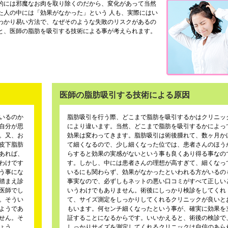
的には邪魔なお肉を取り除くのだから、変化があって当然
た人の中には「効果がなかった」という 人も、実際にはい
わかり易い方法で、なぜそのような失敗のリスクがあるの
と、医師の脂肪を吸引する技術による事が考えられます。
医師の脂肪吸引する技術による原因
いるのか
脂肪吸引を行う際、どこまで脂肪を吸引するかはクリニッ
自分が思
により違います。当然、どこまで脂肪を吸引するかによっ
。又、お
効果は変わってきます。脂肪吸引は術後腫れて、数ヶ月か
皮下脂肪
て細くなるので、少し細くなった位では、患者さんのほう
あれば、
らすると効果の実感がないという事も良くあり得る事なの
わけです
す。しかし、中には患者さんの理想が高すぎて、細くなっ
う事にな
いるにも関わらず、効果がなかったといわれる方がいるの
踏まえ診
事実なので、必ずしもネットの悪い口コミがすべて正しい
医師でし
いうわけでもありません。術後にしっかり検診をしてくれ
。そうい
て、サイズ測定をしっかりしてくれるクリニックが良いと
ようであ
もいます。何センチ細くなったという事が、確実に効果を
せん。そ
証することになるからです。いいかえると、術後の検診で
ょう。
しっかりサイズを測定してくれるクリニックは自信のあら