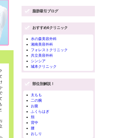
脂肪吸引ブログ
おすすめ6クリニック
水の森美容外科
湘南美容外科
フォレストクリニック
共立美容外科
シンシア
城本クリニック
ク
て
け
部位別解説！
か
で
太もも
て
二の腕
も
お腹
と
ふくらはぎ
頬
お
背中
立
腰
、
おしり
わ