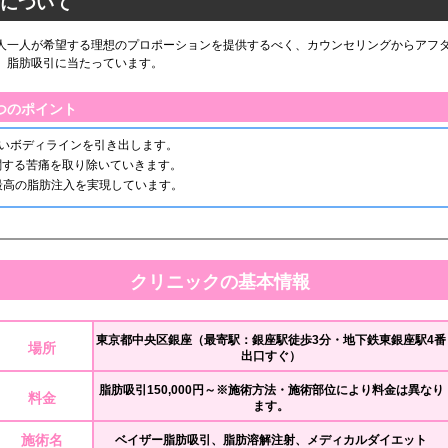
について
人一人が希望する理想のプロポーションを提供するべく、カウンセリングからアフ
、脂肪吸引に当たっています。
つのポイント
しいボディラインを引き出します。
関する苦痛を取り除いていきます。
最高の脂肪注入を実現しています。
クリニックの基本情報
東京都中央区銀座（最寄駅：銀座駅徒歩3分・地下鉄東銀座駅4番
場所
出口すぐ）
脂肪吸引150,000円～※施術方法・施術部位により料金は異なり
料金
ます。
施術名
ベイザー脂肪吸引、脂肪溶解注射、メディカルダイエット