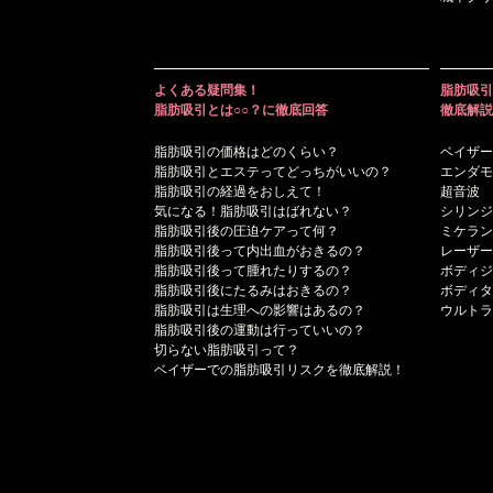
よくある疑問集！
脂肪吸引
脂肪吸引とは○○？に徹底回答
徹底解説
脂肪吸引の価格はどのくらい？
ベイザー
脂肪吸引とエステってどっちがいいの？
エンダモ
脂肪吸引の経過をおしえて！
超音波
気になる！脂肪吸引はばれない？
シリンジ
脂肪吸引後の圧迫ケアって何？
ミケラン
脂肪吸引後って内出血がおきるの？
レーザー
脂肪吸引後って腫れたりするの？
ボディジ
脂肪吸引後にたるみはおきるの？
ボディタ
脂肪吸引は生理への影響はあるの？
ウルトラ
脂肪吸引後の運動は行っていいの？
切らない脂肪吸引って？
ベイザーでの脂肪吸引リスクを徹底解説！