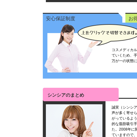
安心保証制度
お
コスメディカ
ていくため、
万が一の状態
シンシアのまとめ
誠実（シンシ
声が多く寄せ
がっているよ
的な脂肪吸引
た。2008年
ていますので