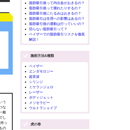
脂肪吸引後って内出血がおきるの？
脂肪吸引後って腫れたりするの？
脂肪吸引後にたるみはおきるの？
脂肪吸引は生理への影響はあるの？
脂肪吸引後の運動は行っていいの？
切らない脂肪吸引って？
ベイザーでの脂肪吸引リスクを徹底
解説！
施術方法&種類
ベイザー
エンダモロジー
超音波
シリンジ
ミケランジェロ
レーザー
ボディジェット
いう
メソセラピー
つな
ウルトラシェイプ
一般
でし
を持っ
虎の巻
もの