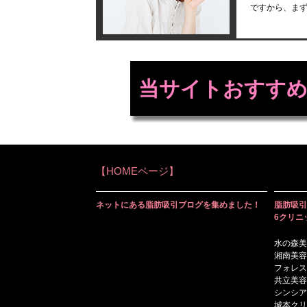
ですから、ま
当サイトおすすめ
【HOMEページ】
ネットにある脂肪吸引ブログを集めました！
脂肪吸引
6クリニ
水の森美
湘南美容
フォレス
共立美容
シンシア
城本クリ