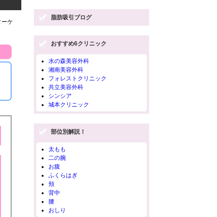
脂肪吸引ブログ
ターケ
おすすめ6クリニック
水の森美容外科
湘南美容外科
フォレストクリニック
共立美容外科
シンシア
城本クリニック
部位別解説！
太もも
二の腕
お腹
ふくらはぎ
頬
背中
腰
おしり