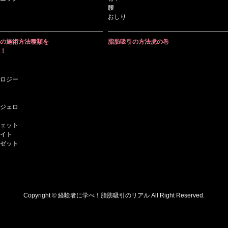
腰
おしり
の施術方法種類を
脂肪吸引の方法虎の巻
！
ロジー
ジェロ
ェット
イト
ゼット
Copyright © 経験者に学べ！脂肪吸引のリアル All Right Reserved.