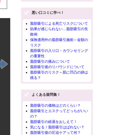
悪い口コミに学べ！
脂肪吸引による死亡リスクについて
効果が感じられない…脂肪吸引の失
敗例
安全
保険適用外の脂肪吸引施術～金額の
リスク
脂肪吸引
脂肪吸引の入り口・カウンセリング
が挙げら
の重要性
いますが
脂肪吸引の痛みについて
では肉体
脂肪吸引後のリバウンドについて
がシンシア
脂肪吸引のリスク～肌に凹凸の跡は
入れてい
残る？
ジナルTI
鎮静と鎮
よくある疑問集！
脂肪吸引の価格はどのくらい？
脂肪吸引とエステってどっちがいい
の？
脂肪吸引の経過をおしえて！
気になる！脂肪吸引はばれない？
脂肪吸引後の圧迫ケアって何？