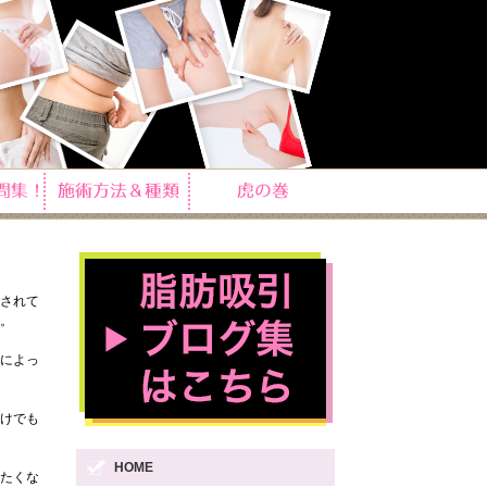
されて
。
によっ
けでも
HOME
たくな