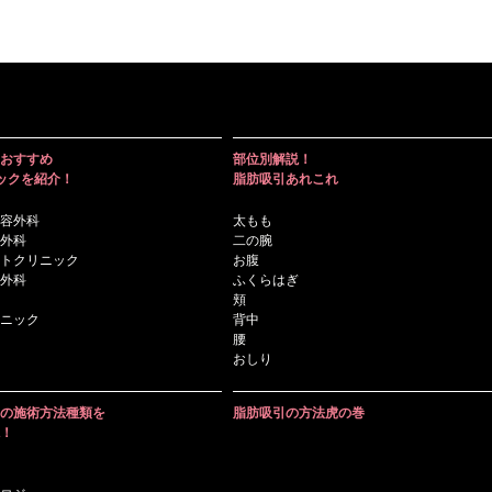
おすすめ
部位別解説！
ックを紹介！
脂肪吸引あれこれ
容外科
太もも
外科
二の腕
トクリニック
お腹
外科
ふくらはぎ
頬
ニック
背中
腰
おしり
の施術方法種類を
脂肪吸引の方法虎の巻
！