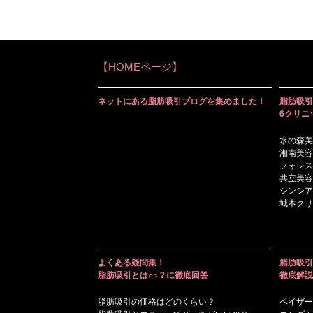
【HOMEページ】
ネットにある脂肪吸引ブログを集めました！
脂肪吸引
6クリニ
水の森美
湘南美容
フォレス
共立美容
シンシア
城本クリ
よくある疑問集！
脂肪吸引
脂肪吸引とは○○？に徹底回答
徹底解説
脂肪吸引の価格はどのくらい？
ベイザー