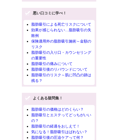
悪い口コミに学べ！
脂肪吸引による死亡リスクについて
効果が感じられない…脂肪吸引の失
敗例
保険適用外の脂肪吸引施術～金額の
リスク
脂肪吸引の入り口・カウンセリング
の重要性
脂肪吸引の痛みについて
脂肪吸引後のリバウンドについて
脂肪吸引のリスク～肌に凹凸の跡は
残る？
よくある疑問集！
脂肪吸引の価格はどのくらい？
脂肪吸引とエステってどっちがいい
の？
脂肪吸引の経過をおしえて！
気になる！脂肪吸引はばれない？
脂肪吸引後の圧迫ケアって何？