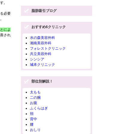
す。
脂肪吸引ブログ
る必要
。
おすすめ6クリニック
とによ
善され
水の森美容外科
湘南美容外科
フォレストクリニック
共立美容外科
シンシア
城本クリニック
部位別解説！
太もも
二の腕
お腹
ふくらはぎ
頬
背中
腰
おしり