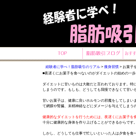
経験者に学べ！脂肪吸引のリアル
>
痩身習慣
>
お菓子
■夜遅くにお菓子を食べないのがダイエットの始めの一歩
ダイエットに甘いものは大敵だと言われております。特
しまうのです。もしも、どうしても我慢できなくて甘い
甘いお菓子は、健康に良いホルモンの邪魔をしてしまい
て網膜や腎臓、末梢神経などにダメージを与えてしまう
健康的なダイエットを行うためには、夜遅くにお菓子を
十分に健康的な身体を作り上げることができるからです
しかし、どうしても仕事で忙しいといった人は夕食を食