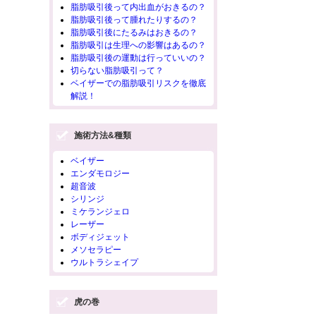
脂肪吸引後って内出血がおきるの？
脂肪吸引後って腫れたりするの？
脂肪吸引後にたるみはおきるの？
脂肪吸引は生理への影響はあるの？
脂肪吸引後の運動は行っていいの？
切らない脂肪吸引って？
ベイザーでの脂肪吸引リスクを徹底
解説！
施術方法&種類
ベイザー
エンダモロジー
超音波
シリンジ
ミケランジェロ
レーザー
ボディジェット
メソセラピー
ウルトラシェイプ
虎の巻